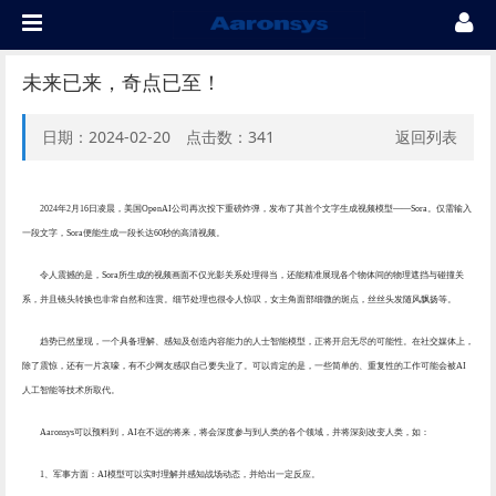
未来已来，奇点已至！
日期：2024-02-20 点击数：
341
返回列表
2024年
2月16日凌晨，
美国
OpenAI
公司
再次投下重磅炸弹，发布了其首个文字生成视频模型
——Sora。仅需输入
一段文字，Sora便能生成一段长达60秒的高清视频。
令人震撼的是，
Sora所生成的
视频
画面不仅光影关系处理得当，还能精准展现各个物体间的物理遮挡与碰撞关
系，并且镜头转换也非常自然和连贯。
细节处理也很令人惊叹，女主角面部细微的斑点，丝丝头发随风飘扬等。
趋势已然显现，一个具备理解、感知及创造内容能力的
人士智能
模型，正将开启无尽的可能性。在社交媒体上，
除了震惊，还有一片哀嚎，有不少网友感叹自己要失业了。
可以肯定的是，
一些简单的、重复性的工作可能会被
AI
人工智能
等技术所取代。
Aaronsys可以预料到，
AI在不远的将来，将会深度参与到人类的各个领域，并将深刻改变人类，如：
1、
军事方面：
AI模型可以实时理解并感知战场动态，并给出一定反应。