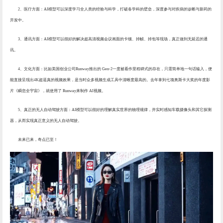
2、
医疗方面：
AI模型可以深度学习全人类的经验与科学，打破各学科的壁垒，深度参与对疾病的诊断与新药的
开发中。
3、
通讯方面：
AI模型可以很好的解决超高清视频会议画面的卡顿、掉帧、掉包等现场，真正做到无延迟的通
讯。
4、
文化方面：
比如美国创业公司
Runway推出的 Gen-2一度被看作里程碑式的存在，只需简单地一句话输入，便
能直接呈现出4K超逼真的视频效果，是当时众多视频生成工具中清晰度最高的。去年拿到七项奥斯卡大奖的年度影
片《瞬息全宇宙》，就使用了 Runway来制作 AI视频。
5、
真正的无人自动驾驶方面：
AI模型可以很好的理解真实世界的物理规律，并实时感知车载摄像头和其它探测
器，从而实现真正意义的无人自动驾驶。
未来已来，奇点已至！