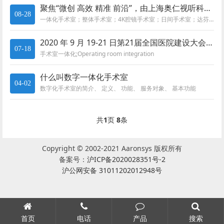
聚焦“微创 高效 精准 前沿”，由上海奥仁视听科技有限公司承接的广西医科大一附院机器人腔镜、日间手术中心启用
08-28
一体化手术室；整体手术室；4K腔镜手术室；日间手术室；达芬奇手术机器人，数字化手术室，4K无损手术室
2020 年 9 月 19-21 日第21届全国医院建设大会CHCC2020 将在深圳国展中心开展
07-18
手术室一体化;Operating room integration
什么叫数字一体化手术室
04-02
数字化手术室的简介、 定义、 功能、 服务对象、 基本功能
共
1
页
8
条
Copyright © 2002-2021 Aaronsys 版权所有
备案号：
沪ICP备2020028351号-2
沪公网安备 31011202012948号
首页
电话
产品
搜索