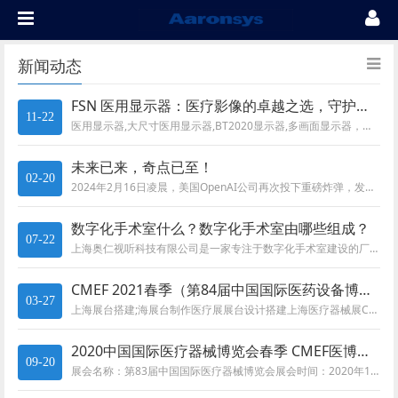
新闻动态
FSN 医用显示器：医疗影像的卓越之选，守护健康的 “慧眼”
11-22
医用显示器,大尺寸医用显示器,BT2020显示器,多画面显示器，多窗口显示器
未来已来，奇点已至！
02-20
2024年2月16日凌晨，美国OpenAI公司再次投下重磅炸弹，发布了其首个文字生成视频模型——Sora。仅需输入一段文...
数字化手术室什么？数字化手术室由哪些组成？
07-22
上海奥仁视听科技有限公司是一家专注于数字化手术室建设的厂家，拥有多年建设数字化手术室经验，解决方案等。案例遍布全国各大医...
CMEF 2021春季（第84届中国国际医药设备博览会）将于2021年5月13日至16日在中国上海国家会展中心举行
03-27
上海展台搭建;海展台制作医疗展展台设计搭建上海医疗器械展CMEF展台设计搭建
2020中国国际医疗器械博览会春季 CMEF医博会将于10月19-22日在上海国家会展中心举办
09-20
展会名称：第83届中国国际医疗器械博览会展会时间：2020年10月 19日-22日展会地点：国家会展中心（上海）主办单位...